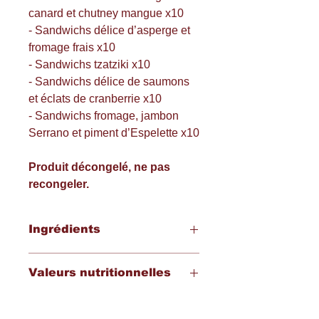
canard et chutney mangue x10
- Sandwichs délice d’asperge et
fromage frais x10
- Sandwichs tzatziki x10
- Sandwichs délice de saumons
et éclats de cranberrie x10
- Sandwichs fromage, jambon
Serrano et piment d’Espelette x10
Produit décongelé, ne pas
recongeler.
Ingrédients
Pain aux céréales 68,1% : farine de
Valeurs nutritionnelles
BLÉ (farine de BLÉ, GLUTEN DE
BLÉ, farine de BLÉ MALTÉ), eau,
Pour 100g :
préparation aux céréales 4,1%
Energie : 1067 kJ/254 kcal