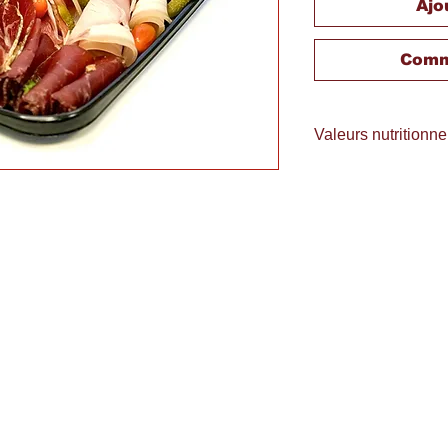
Ajo
Comm
Valeurs nutritionne
Pour 100g :
Energie: 896 kJ / 21
Matières grasses : 1
Glucides : 0.6g dont 
Fibres : 0g
Protéines : 26g
Sel : 3.6g