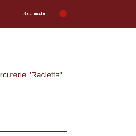
Se connecter
rcuterie "Raclette"
ix