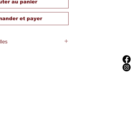
uter au panier
ander et payer
lles
4kcal
2g dont Acides gras saturés : 4.5g
Sucres : 0g